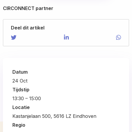
CIRCONNECT partner
Deel dit artikel
Share on Twitter
Share
Share on LinkedIn
Share
Shar
Shar
on
on
via
Twitter
LinkedIn
Wha
Datum
24
Oct
Tijdstip
13:30 – 15:00
Locatie
Kastanjelaan 500, 5616 LZ Eindhoven
Regio