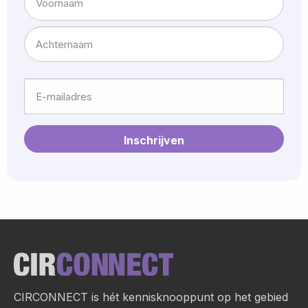
Voornaam
Achternaam
E-
mailadres
Site
footer
CIRCONNECT is hét kennisknooppunt op het gebied