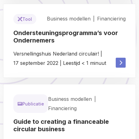
about
about
Business modellen
|
Financiering
Tool
Ondersteuningsprogramma’s voor
Ondernemers
Versnellingshuis Nederland circulair!
|
Read
17 september 2022
|
Leestijd
< 1
minuut
Read
more
more
about
about
Business modellen
|
Publicatie
Financiering
Guide to creating a financeable
circular business