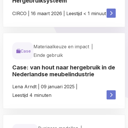
Hergebruiksysteem
Read
CIRCO
|
16 maart 2026
|
Leestijd
< 1
minuut
Read
more
more
about
about
Materiaalkeuze en impact
|
Case
Einde gebruik
Case: van hout naar hergebruik in de
Nederlandse meubelindustrie
Lena Arndt
|
09 januari 2025
|
Read
Leestijd
4
minuten
Read
more
more
about
about