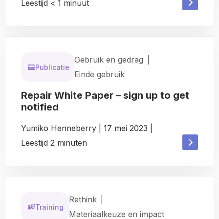
Read
Leestijd
< 1
minuut
Read
more
more
about
about
Gebruik en gedrag
|
Publicatie
Einde gebruik
Repair White Paper – sign up to get
notified
Yumiko Henneberry
|
17 mei 2023
|
Read
Leestijd
2
minuten
Read
more
more
about
about
Rethink
|
Training
Materiaalkeuze en impact