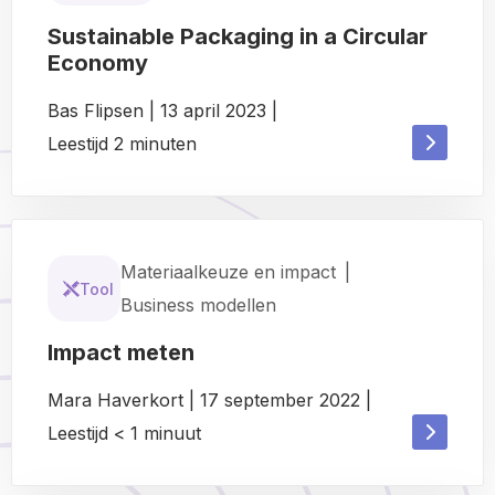
Sustainable Packaging in a Circular
Economy
Bas Flipsen
|
13 april 2023
|
Read
Leestijd
2
minuten
Read
more
more
about
about
Materiaalkeuze en impact
|
Tool
Business modellen
Impact meten
Mara Haverkort
|
17 september 2022
|
Read
Leestijd
< 1
minuut
Read
more
more