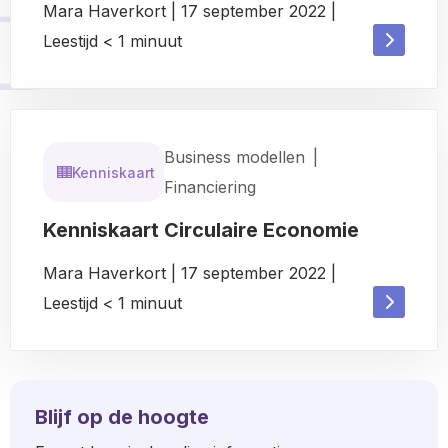
Mara Haverkort
|
17 september 2022
|
Read
Leestijd
< 1
minuut
Read
more
more
about
about
Business modellen
|
Kenniskaart
Financiering
Kenniskaart Circulaire Economie
Mara Haverkort
|
17 september 2022
|
Read
Leestijd
< 1
minuut
Read
more
more
about
about
Blijf op de hoogte