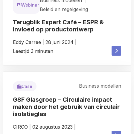
Business modellen
|
Webinar
Beleid en regelgeving
Terugblik Expert Café – ESPR &
invloed op productontwerp
Eddy Carree
|
28 juni 2024
|
Read
Leestijd
3
minuten
Read
more
more
about
about
Business modellen
Case
GSF Glasgroep – Circulaire impact
maken door het gebruik van circulair
isolatieglas
CIRCO
|
02 augustus 2023
|