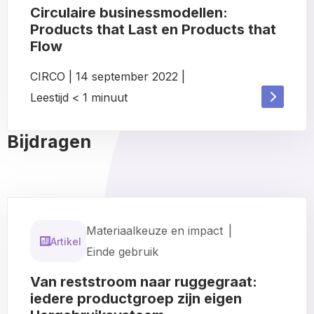
Circulaire businessmodellen:
Products that Last en Products that
Flow
CIRCO
|
14 september 2022
|
Read
Leestijd
< 1
minuut
Read
more
more
Bijdragen
about
about
Materiaalkeuze en impact
|
Artikel
Einde gebruik
Van reststroom naar ruggegraat:
iedere productgroep zijn eigen