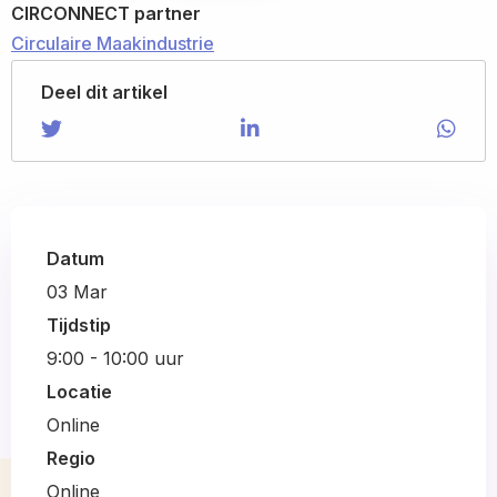
CIRCONNECT partner
Circulaire Maakindustrie
Deel dit artikel
Share on Twitter
Share
Share on LinkedIn
Share
Shar
Shar
on
on
via
Twitter
LinkedIn
Wha
Datum
03
Mar
Tijdstip
9:00 - 10:00 uur
Locatie
Online
Regio
Online