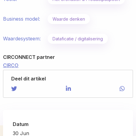
Business model:
Waarde denken
Waardesysteem:
Dataficatie / digitalisering
CIRCONNECT partner
CIRCO
Deel dit artikel
Share on Twitter
Share
Share on LinkedIn
Share
Shar
Shar
on
on
via
Twitter
LinkedIn
Wha
Datum
30
Jun