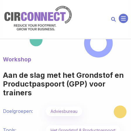
Me
Workshop
Aan de slag met het Grondstof en
Productpaspoort (GPP) voor
trainers
Doelgroepen:
Adviesbureau
Tools:
Het Grondstof & Productpaspoort