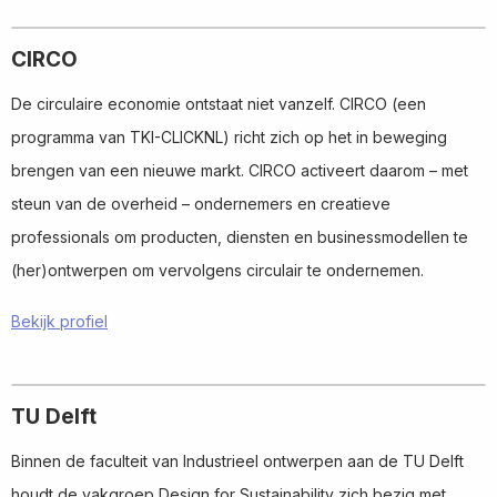
CIRCO
De circulaire economie ontstaat niet vanzelf. CIRCO (een
programma van TKI-CLICKNL) richt zich op het in beweging
brengen van een nieuwe markt. CIRCO activeert daarom – met
steun van de overheid – ondernemers en creatieve
professionals om producten, diensten en businessmodellen te
(her)ontwerpen om vervolgens circulair te ondernemen.
Bekijk profiel
Read
more
TU Delft
about
Binnen de faculteit van Industrieel ontwerpen aan de TU Delft
houdt de vakgroep Design for Sustainability zich bezig met