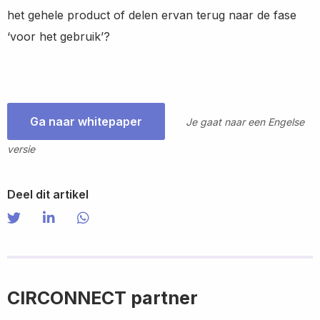
het gehele product of delen ervan terug naar de fase
‘voor het gebruik’?
Ga naar whitepaper
Je gaat naar een Engelse
versie
Deel dit artikel
Share on Twitter
Share
Share on LinkedIn
Share
Share via WhatsApp
Share
on
on
via
Twitter
LinkedIn
WhatsApp
CIRCONNECT partner