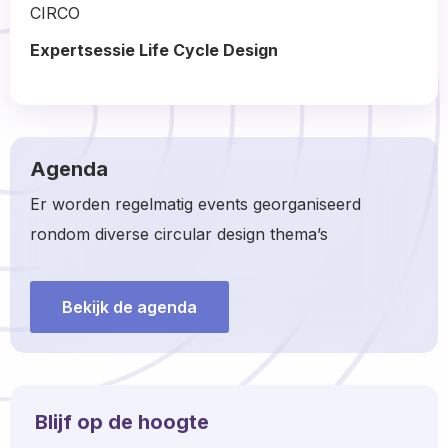
more
CIRCO
about
Expertsessie Life Cycle Design
Read
more
about
Agenda
Er worden regelmatig events georganiseerd
rondom diverse circular design thema’s
Bekijk de agenda
Blijf op de hoogte