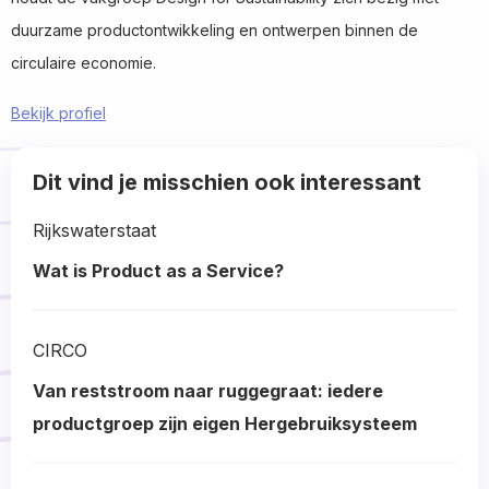
duurzame productontwikkeling en ontwerpen binnen de
circulaire economie.
Bekijk profiel
Read
Dit vind je misschien ook interessant
more
about
Rijkswaterstaat
Wat is Product as a Service?
Read
more
CIRCO
about
Van reststroom naar ruggegraat: iedere
productgroep zijn eigen Hergebruiksysteem
Read