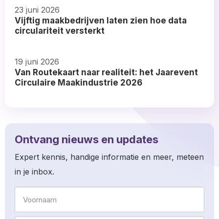
23 juni 2026
more
Vijftig maakbedrijven laten zien hoe data
about
circulariteit versterkt
Read
19 juni 2026
more
Van Routekaart naar realiteit: het Jaarevent
about
Circulaire Maakindustrie 2026
Read
more
about
Ontvang nieuws en updates
Expert kennis, handige informatie en meer, meteen
in je inbox.
Naam