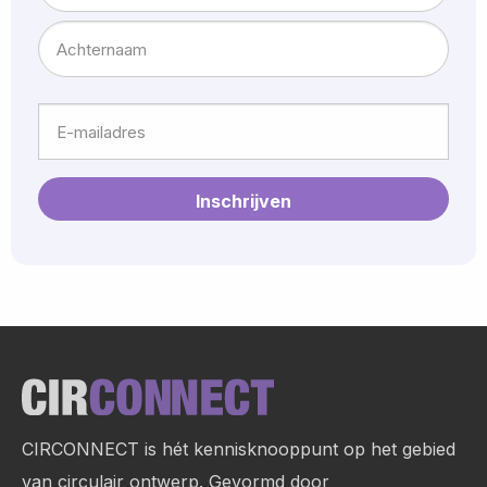
Voornaam
Achternaam
E-
mailadres
Site
footer
CIRCONNECT is hét kennisknooppunt op het gebied
van circulair ontwerp. Gevormd door