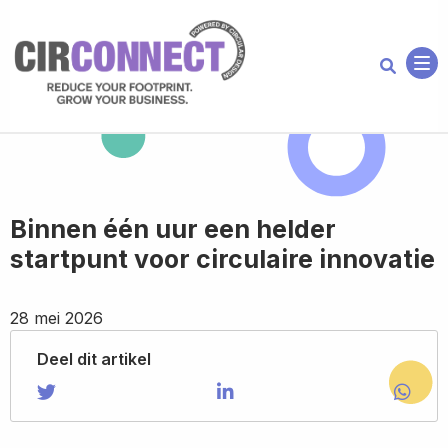
Me
Binnen één uur een helder
startpunt voor circulaire innovatie
28 mei 2026
Deel dit artikel
Share on Twitter
Share
Share on LinkedIn
Share
Shar
Shar
on
on
via
Twitter
LinkedIn
Wha