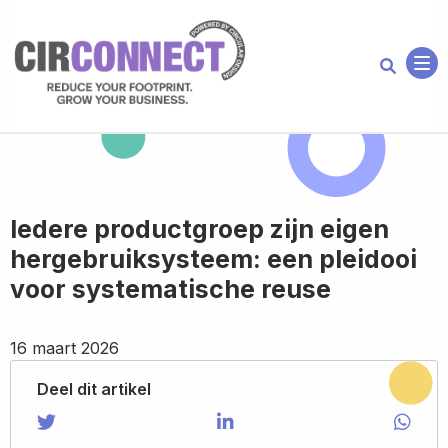
Me
Iedere productgroep zijn eigen
hergebruiksysteem: een pleidooi
voor systematische reuse
16 maart 2026
Deel dit artikel
Share on Twitter
Share
Share on LinkedIn
Share
Shar
Shar
on
on
via