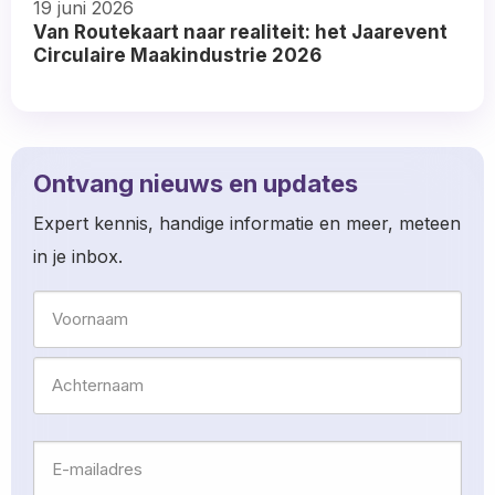
19 juni 2026
more
Van Routekaart naar realiteit: het Jaarevent
about
Circulaire Maakindustrie 2026
Read
more
about
Ontvang nieuws en updates
Expert kennis, handige informatie en meer, meteen
in je inbox.
Naam
Voornaam
Achternaam
E-
mailadres