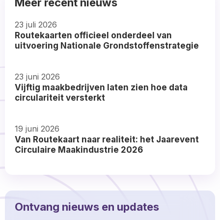
Meer recent nieuws
23 juli 2026
Routekaarten officieel onderdeel van
uitvoering Nationale Grondstoffenstrategie
Read
23 juni 2026
more
Vijftig maakbedrijven laten zien hoe data
about
circulariteit versterkt
Read
19 juni 2026
more
Van Routekaart naar realiteit: het Jaarevent
about
Circulaire Maakindustrie 2026
Read
more
about
Ontvang nieuws en updates