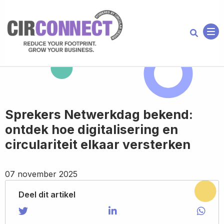
Me
Sprekers Netwerkdag bekend:
ontdek hoe digitalisering en
circulariteit elkaar versterken
07 november 2025
Deel dit artikel
Share on Twitter
Share
Share on LinkedIn
Share
Shar
Shar
on
on
via