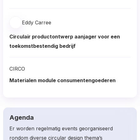
Read
more
Eddy Carree
about
Circulair productontwerp aanjager voor een
toekomstbestendig bedrijf
Read
more
CIRCO
about
Materialen module consumentengoederen
Read
more
about
Agenda
Er worden regelmatig events georganiseerd
rondom diverse circular design thema’s