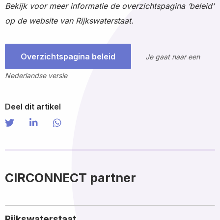
Bekijk voor meer informatie de overzichtspagina ‘beleid’
op de website van Rijkswaterstaat.
Overzichtspagina beleid
Je gaat naar een
Nederlandse versie
Deel dit artikel
Share on Twitter
Share
Share on LinkedIn
Share
Share via WhatsApp
Share
on
on
via
Twitter
LinkedIn
WhatsApp
CIRCONNECT partner
Rijkswaterstaat