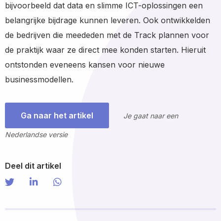
bijvoorbeeld dat data en slimme ICT-oplossingen een
belangrijke bijdrage kunnen leveren. Ook ontwikkelden
de bedrijven die meededen met de Track plannen voor
de praktijk waar ze direct mee konden starten. Hieruit
ontstonden eveneens kansen voor nieuwe
businessmodellen.
Ga naar het artikel
Je gaat naar een
Nederlandse versie
Deel dit artikel
Share on Twitter
Share
Share on LinkedIn
Share
Share via WhatsApp
Share
on
on
via
Twitter
LinkedIn
WhatsApp