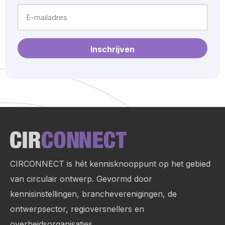
Achternaam
E-
mailadres
Site
footer
CIRCONNECT is hét kennisknooppunt op het gebied
van circulair ontwerp. Gevormd door
kennisinstellingen, brancheverenigingen, de
ontwerpsector, regioversnellers en
overheidsorganisaties.