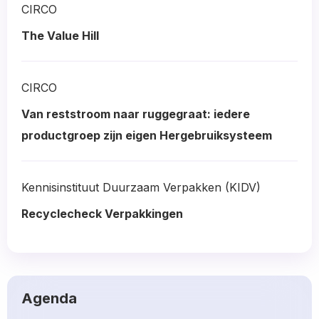
CIRCO
The Value Hill
Read
more
CIRCO
about
Van reststroom naar ruggegraat: iedere
productgroep zijn eigen Hergebruiksysteem
Read
more
Kennisinstituut Duurzaam Verpakken (KIDV)
about
Recyclecheck Verpakkingen
Read
more
about
Agenda