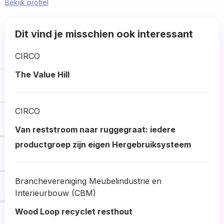
Bekijk profiel
Read
Dit vind je misschien ook interessant
more
about
CIRCO
The Value Hill
Read
more
CIRCO
about
Van reststroom naar ruggegraat: iedere
productgroep zijn eigen Hergebruiksysteem
Read
more
Branchevereniging Meubelindustrie en
about
Interieurbouw (CBM)
Wood Loop recyclet resthout