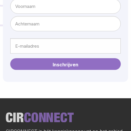
Naam
Voornaam
Achternaam
E-
mailadres
Site
footer