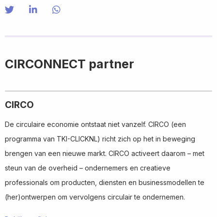
Share on Twitter
Share
Share on LinkedIn
Share
Share via WhatsApp
Share
on
on
via
Twitter
LinkedIn
WhatsApp
CIRCONNECT partner
CIRCO
De circulaire economie ontstaat niet vanzelf. CIRCO (een
programma van TKI-CLICKNL) richt zich op het in beweging
brengen van een nieuwe markt. CIRCO activeert daarom – met
steun van de overheid – ondernemers en creatieve
professionals om producten, diensten en businessmodellen te
(her)ontwerpen om vervolgens circulair te ondernemen.